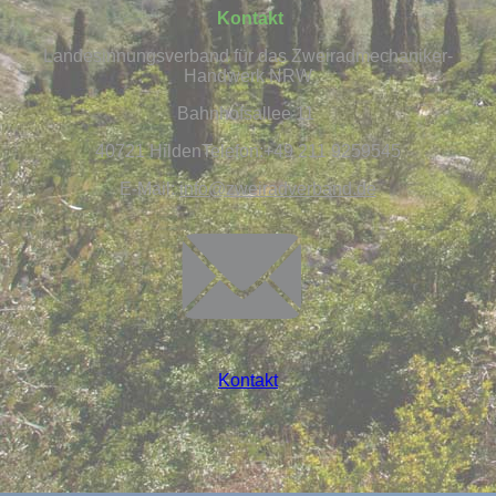
Kontakt
Landesinnungsverband für das Zweiradmechaniker-
Handwerk NRW
Bahnhofsallee 11
40721 HildenTelefon:+49 211 9259545
E-Mail:
info@
zweiradverband.de
Kontakt