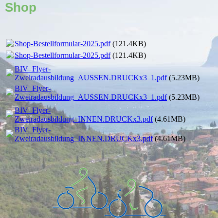
Shop
Shop-Bestellformular-2025.pdf
(121.4KB)
Shop-Bestellformular-2025.pdf
(121.4KB)
BIV_Flyer-
Zweiradausbildung_AUSSEN.DRUCKx3_1.pdf
(5.23MB)
BIV_Flyer-
Zweiradausbildung_AUSSEN.DRUCKx3_1.pdf
(5.23MB)
BIV_Flyer-
Zweiradausbildung_INNEN.DRUCKx3.pdf
(4.61MB)
BIV_Flyer-
Zweiradausbildung_INNEN.DRUCKx3.pdf
(4.61MB)