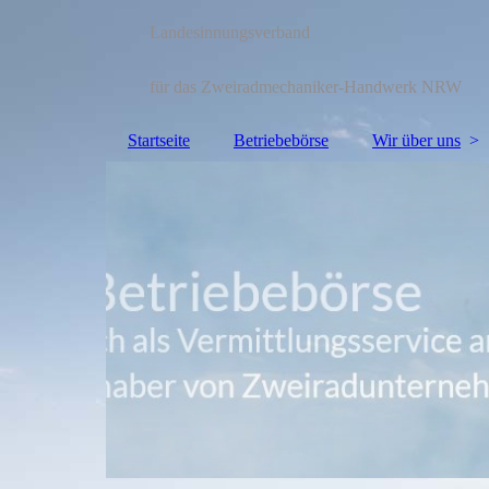
Landesinnungsverband
für das Zweiradmechaniker-Handwerk NRW
Startseite
Betriebebörse
Wir über uns