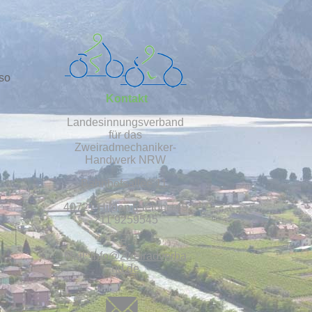
 so
Kontakt
Landesinnungsverband
für das
Zweiradmechaniker-
Handwerk NRW
Bahnhofsallee 11
40721 HildenTelefon:+49
211 9259545
E-
Mail:
info@
zweiradverba
nd.de