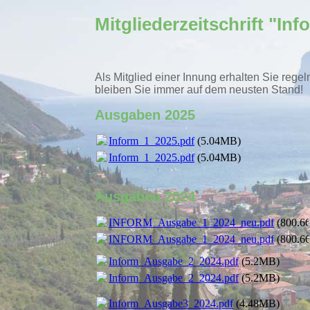
Mitgliederzeitschrift "In
Als Mitglied einer Innung erhalten Sie rege
bleiben Sie immer auf dem neusten Stand!
Ausgaben 2025
Inform_1_2025.pdf
(5.04MB)
Inform_1_2025.pdf
(5.04MB)
Ausgaben 2024
INFORM_Ausgabe_1_2024_neu.pdf
(800.6
INFORM_Ausgabe_1_2024_neu.pdf
(800.6
Inform_Ausgabe_2_2024.pdf
(5.2MB)
Inform_Ausgabe_2_2024.pdf
(5.2MB)
Inform_Ausgabe3_2024.pdf
(4.48MB)